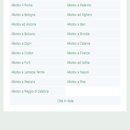
Alkotox A Roma
Alkotox a Palermo
Alkotox a Bologna
Alkotox ad Alghero
Alkotox ad Ancona
Alkotox a Bari
Alkotox a Bolzano
Alkotox a Brindisi
Alkotox a Capri
Alkotox a Catania
Alkotox a Croton
Alkotox a Firenze
Alkotox a Forli
Alkotox ad Ischia
Alkotox a Lamezia Terme
Alkotox a Napoli
Alkotox a Pescara
Alkotox a Pisa
Alkotox a Reggio di Calabria
Città in Italia