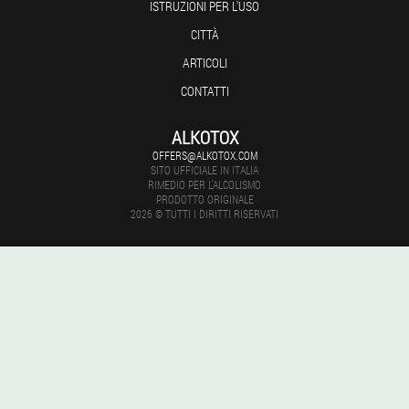
ISTRUZIONI PER L'USO
CITTÀ
ARTICOLI
CONTATTI
ALKOTOX
OFFERS@ALKOTOX.COM
SITO UFFICIALE IN ITALIA
RIMEDIO PER L'ALCOLISMO
PRODOTTO ORIGINALE
2026 © TUTTI I DIRITTI RISERVATI