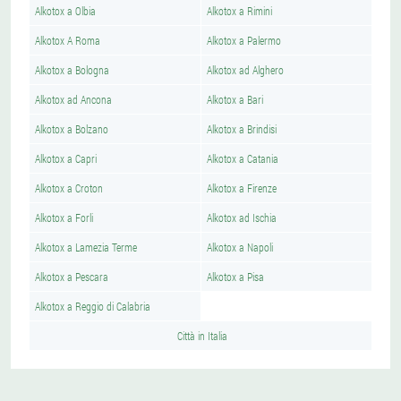
Alkotox a Olbia
Alkotox a Rimini
Alkotox A Roma
Alkotox a Palermo
Alkotox a Bologna
Alkotox ad Alghero
Alkotox ad Ancona
Alkotox a Bari
Alkotox a Bolzano
Alkotox a Brindisi
Alkotox a Capri
Alkotox a Catania
Alkotox a Croton
Alkotox a Firenze
Alkotox a Forli
Alkotox ad Ischia
Alkotox a Lamezia Terme
Alkotox a Napoli
Alkotox a Pescara
Alkotox a Pisa
Alkotox a Reggio di Calabria
Città in Italia