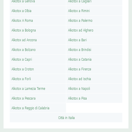
Alkotox a Genova
Alkotox a Cagliari
Alkotox a Olbia
Alkotox a Rimini
Alkotox A Roma
Alkotox a Palermo
Alkotox a Bologna
Alkotox ad Alghero
Alkotox ad Ancona
Alkotox a Bari
Alkotox a Bolzano
Alkotox a Brindisi
Alkotox a Capri
Alkotox a Catania
Alkotox a Croton
Alkotox a Firenze
Alkotox a Forli
Alkotox ad Ischia
Alkotox a Lamezia Terme
Alkotox a Napoli
Alkotox a Pescara
Alkotox a Pisa
Alkotox a Reggio di Calabria
Città in Italia