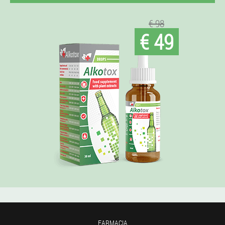
€ 98
€ 49
FARMACIA