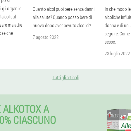
orpo si
 gli organi e
Quanto alcol puoi bere senza danni
In che modo le
'alcol sul
alla salute? Quando posso bere di
alcoliche influ
are malattie
nuovo dopo aver bevuto alcolici?
donna e di un 
ose che
seguire. Come l
7 agosto 2022
sesso.
23 luglio 2022
Tutti gli articoli
 ALKOTOX A
0% CIASCUNO