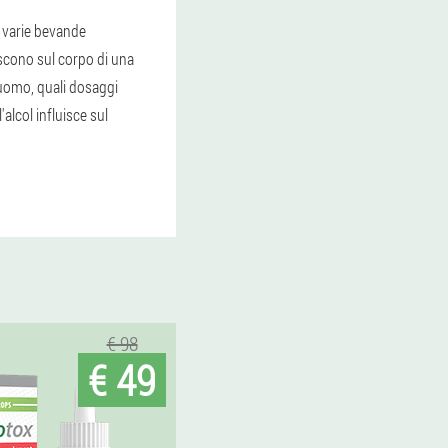
 varie bevande
iscono sul corpo di una
uomo, quali dosaggi
'alcol influisce sul
€ 98
€ 49