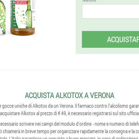
ACQUISTA
ACQUISTA ALKOTOX A VERONA
 le gocce uniche di Alkotox da un Verona. Il farmaco contro l'alcolismo garan
 acquistare Alkotox al prezzo di € 49, è necessario registrarsi sul sito ufficia
necessario scrivere nei campi del modulo d'ordine - nome e numero di tele
 ti chiamerà in breve tempo per organizzare rapidamente la consegna e la 
ale. L'Italia garantisce un acquisto a buon mercato, in caso di ordinazione