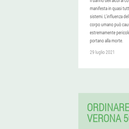
Il danno dell'alcol al c
manifesta in quasi tutti
sistemi. L'influenza dell
corpo umano può caus
estremamente pericol
portano alla morte.
29 luglio 2021
ORDINARE
VERONA 5