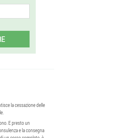
RE
tisce la cessazione delle
le.
fono. E presto un
consulenza e la consegna
 di un corso completo, è