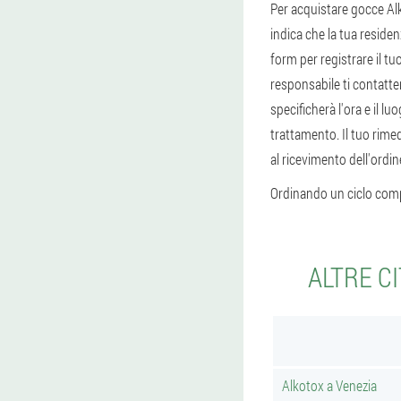
Per acquistare gocce Alko
indica che la tua reside
form per registrare il tu
responsabile ti contatter
specificherà l'ora e il lu
trattamento. Il tuo rimed
al ricevimento dell'ordi
Ordinando un ciclo comp
ALTRE C
Alkotox a Venezia