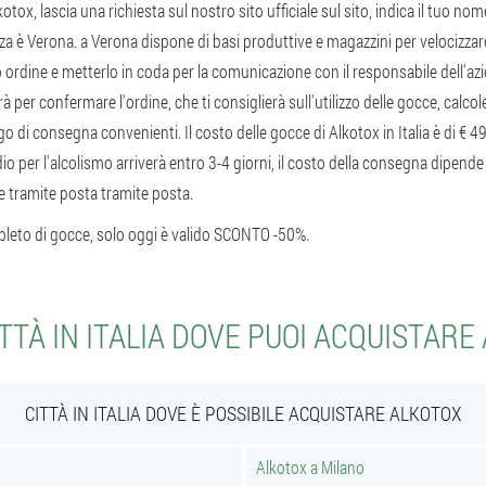
tox, lascia una richiesta sul nostro sito ufficiale sul sito, indica il tuo no
nza è Verona. a Verona dispone di basi produttive e magazzini per velocizzar
o ordine e metterlo in coda per la comunicazione con il responsabile dell'azi
à per confermare l'ordine, che ti consiglierà sull'utilizzo delle gocce, calcol
ogo di consegna convenienti. Il costo delle gocce di Alkotox in Italia è di € 49 
io per l'alcolismo arriverà entro 3-4 giorni, il costo della consegna dipend
ne tramite posta tramite posta.
leto di gocce, solo oggi è valido SCONTO -50%.
ITTÀ IN ITALIA DOVE PUOI ACQUISTARE
CITTÀ IN ITALIA DOVE È POSSIBILE ACQUISTARE ALKOTOX
Alkotox a Milano