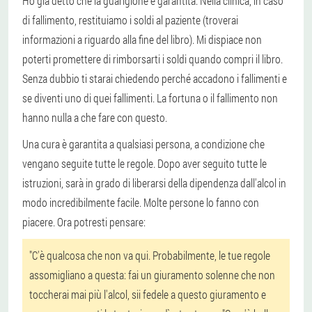
Ho già detto che la guarigione è garantita. Nella clinica, in caso
di fallimento, restituiamo i soldi al paziente (troverai
informazioni a riguardo alla fine del libro). Mi dispiace non
poterti promettere di rimborsarti i soldi quando compri il libro.
Senza dubbio ti starai chiedendo perché accadono i fallimenti e
se diventi uno di quei fallimenti. La fortuna o il fallimento non
hanno nulla a che fare con questo.
Una cura è garantita a qualsiasi persona, a condizione che
vengano seguite tutte le regole. Dopo aver seguito tutte le
istruzioni, sarà in grado di liberarsi della dipendenza dall'alcol in
modo incredibilmente facile. Molte persone lo fanno con
piacere. Ora potresti pensare:
"C'è qualcosa che non va qui. Probabilmente, le tue regole
assomigliano a questa: fai un giuramento solenne che non
toccherai mai più l'alcol, sii fedele a questo giuramento e