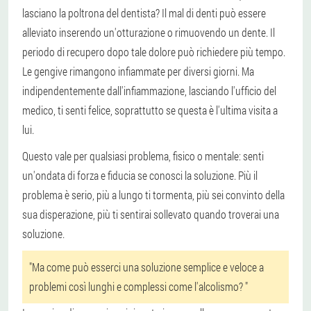
lasciano la poltrona del dentista? Il mal di denti può essere
alleviato inserendo un'otturazione o rimuovendo un dente. Il
periodo di recupero dopo tale dolore può richiedere più tempo.
Le gengive rimangono infiammate per diversi giorni. Ma
indipendentemente dall'infiammazione, lasciando l'ufficio del
medico, ti senti felice, soprattutto se questa è l'ultima visita a
lui.
Questo vale per qualsiasi problema, fisico o mentale: senti
un'ondata di forza e fiducia se conosci la soluzione. Più il
problema è serio, più a lungo ti tormenta, più sei convinto della
sua disperazione, più ti sentirai sollevato quando troverai una
soluzione.
"Ma come può esserci una soluzione semplice e veloce a
problemi così lunghi e complessi come l'alcolismo? "