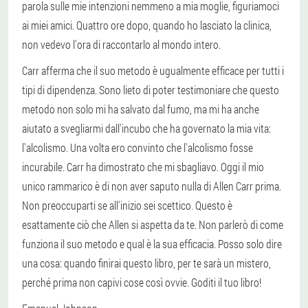
parola sulle mie intenzioni nemmeno a mia moglie, figuriamoci
ai miei amici. Quattro ore dopo, quando ho lasciato la clinica,
non vedevo l'ora di raccontarlo al mondo intero.
Carr afferma che il suo metodo è ugualmente efficace per tutti i
tipi di dipendenza. Sono lieto di poter testimoniare che questo
metodo non solo mi ha salvato dal fumo, ma mi ha anche
aiutato a svegliarmi dall'incubo che ha governato la mia vita:
l'alcolismo. Una volta ero convinto che l'alcolismo fosse
incurabile. Carr ha dimostrato che mi sbagliavo. Oggi il mio
unico rammarico è di non aver saputo nulla di Allen Carr prima.
Non preoccuparti se all'inizio sei scettico. Questo è
esattamente ciò che Allen si aspetta da te. Non parlerò di come
funziona il suo metodo e qual è la sua efficacia. Posso solo dire
una cosa: quando finirai questo libro, per te sarà un mistero,
perché prima non capivi cose così ovvie. Goditi il tuo libro!