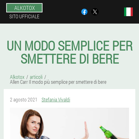
ALKOTOX
SITO UFFICIALE
UN MODO SEMPLICE PER
SMETTERE DI BERE
Alkotox
articoli
Allen Carr Il modo più semplice per smettere di bere
2 agosto 2021
Stefania Vivaldi