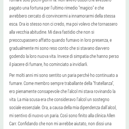
pagato una fortuna per l'ultimo rimedio "magico" e che
avrebbero cercato di convincermi a innamorarmi della stessa
esca. Ora io stesso non ci credo, ma poi volevo che tornassero
alla vecchia abitudine. Mi dava fastidio che non si
preoccupassero affatto quando fumavo in loro presenza, e
gradualmente mi sono reso conto che si stavano davvero
godendo la loro nuova vita. Invece di simpatia che hanno perso
il piacere di fumare, ho cominciato a invidiarli.
Per molti anni mi sono sentito un paria perché ho continuato a
fumare. Come membro sempre traballante della "fratellanza",
ero pienamente consapevole che l'alcol mi stava rovinando la
vita. La mia scusa era che consideravo l'alcol un sostegno
sociale essenziale. Ora, a causa della mia dipendenza dall'alcol,
mi sentivo di nuovo un paria. Così sono finito alla clinica Allen
Carr. Confidando che non mi avrebbe aiutato, non dissi una