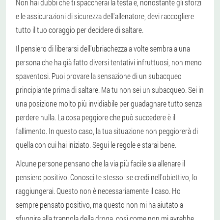
Non hai dubbi che ti spaccherai la testa e, nonostante gli sforzi
e le assicurazioni di sicurezza dell'allenatore, devi raccogliere
tutto il tuo coraggio per decidere di saltare.
Il pensiero di liberarsi dell'ubriachezza a volte sembra a una
persona che ha già fatto diversi tentativi infruttuosi, non meno
spaventosi. Puoi provare la sensazione di un subacqueo
principiante prima di saltare. Ma tu non sei un subacqueo. Sei in
una posizione molto più invidiabile per guadagnare tutto senza
perdere nulla. La cosa peggiore che può succedere è il
fallimento. In questo caso, la tua situazione non peggiorerà di
quella con cui hai iniziato. Segui le regole e starai bene.
Alcune persone pensano che la via più facile sia allenare il
pensiero positivo. Conosci te stesso: se credi nell'obiettivo, lo
raggiungerai. Questo non è necessariamente il caso. Ho
sempre pensato positivo, ma questo non mi ha aiutato a
sfuggire alla trappola della droga, così come non mi avrebbe