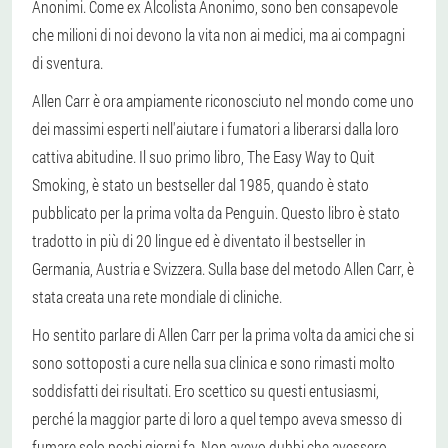
Anonimi. Come ex Alcolista Anonimo, sono ben consapevole
che milioni di noi devono la vita non ai medici, ma ai compagni
di sventura.
Allen Carr è ora ampiamente riconosciuto nel mondo come uno
dei massimi esperti nell'aiutare i fumatori a liberarsi dalla loro
cattiva abitudine. Il suo primo libro, The Easy Way to Quit
Smoking, è stato un bestseller dal 1985, quando è stato
pubblicato per la prima volta da Penguin. Questo libro è stato
tradotto in più di 20 lingue ed è diventato il bestseller in
Germania, Austria e Svizzera. Sulla base del metodo Allen Carr, è
stata creata una rete mondiale di cliniche.
Ho sentito parlare di Allen Carr per la prima volta da amici che si
sono sottoposti a cure nella sua clinica e sono rimasti molto
soddisfatti dei risultati. Ero scettico su questi entusiasmi,
perché la maggior parte di loro a quel tempo aveva smesso di
fumare solo pochi giorni fa. Non avevo dubbi che avessero