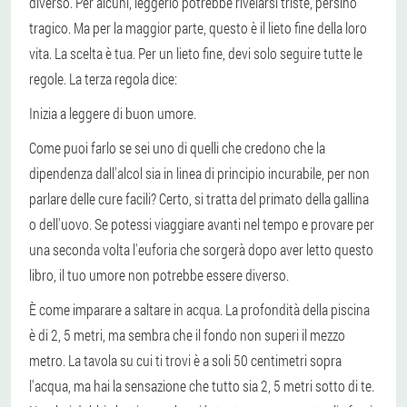
diverso. Per alcuni, leggerlo potrebbe rivelarsi triste, persino
tragico. Ma per la maggior parte, questo è il lieto fine della loro
vita. La scelta è tua. Per un lieto fine, devi solo seguire tutte le
regole. La terza regola dice:
Inizia a leggere di buon umore.
Come puoi farlo se sei uno di quelli che credono che la
dipendenza dall'alcol sia in linea di principio incurabile, per non
parlare delle cure facili? Certo, si tratta del primato della gallina
o dell'uovo. Se potessi viaggiare avanti nel tempo e provare per
una seconda volta l'euforia che sorgerà dopo aver letto questo
libro, il tuo umore non potrebbe essere diverso.
È come imparare a saltare in acqua. La profondità della piscina
è di 2, 5 metri, ma sembra che il fondo non superi il mezzo
metro. La tavola su cui ti trovi è a soli 50 centimetri sopra
l'acqua, ma hai la sensazione che tutto sia 2, 5 metri sotto di te.