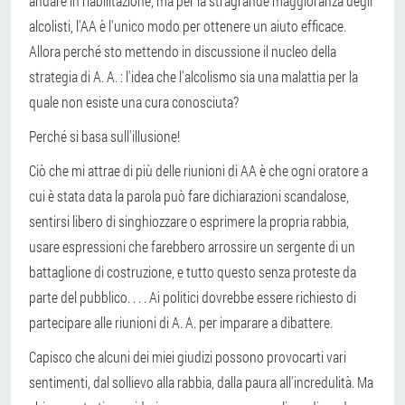
andare in riabilitazione, ma per la stragrande maggioranza degli
alcolisti, l'AA è l'unico modo per ottenere un aiuto efficace.
Allora perché sto mettendo in discussione il nucleo della
strategia di A. A. : l'idea che l'alcolismo sia una malattia per la
quale non esiste una cura conosciuta?
Perché si basa sull'illusione!
Ciò che mi attrae di più delle riunioni di AA è che ogni oratore a
cui è stata data la parola può fare dichiarazioni scandalose,
sentirsi libero di singhiozzare o esprimere la propria rabbia,
usare espressioni che farebbero arrossire un sergente di un
battaglione di costruzione, e tutto questo senza proteste da
parte del pubblico. . . . Ai politici dovrebbe essere richiesto di
partecipare alle riunioni di A. A. per imparare a dibattere.
Capisco che alcuni dei miei giudizi possono provocarti vari
sentimenti, dal sollievo alla rabbia, dalla paura all'incredulità. Ma