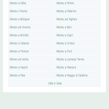
Alkotox a Olbia
Alkotox a Rimini
Alkotox A Roma
Alkotox a Palermo
Alkotox a Bologna
Alkotox ad Alghero
Alkotox ad Ancona
Alkotox a Bari
Alkotox a Brindisi
Alkotox a Capri
Alkotox a Catania
Alkotox a Croton
Alkotox a Firenze
Alkotox a Forli
Alkotox ad Ischia
Alkotox a Lamezia Terme
Alkotox a Napoli
Alkotox a Pescara
Alkotox a Pisa
Alkotox a Reggio di Calabria
Città in Italia