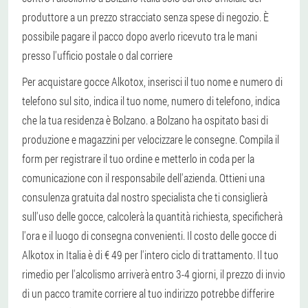
produttore a un prezzo stracciato senza spese di negozio. È
possibile pagare il pacco dopo averlo ricevuto tra le mani
presso l'ufficio postale o dal corriere
Per acquistare gocce Alkotox, inserisci il tuo nome e numero di
telefono sul sito, indica il tuo nome, numero di telefono, indica
che la tua residenza è Bolzano. a Bolzano ha ospitato basi di
produzione e magazzini per velocizzare le consegne. Compila il
form per registrare il tuo ordine e metterlo in coda per la
comunicazione con il responsabile dell'azienda. Ottieni una
consulenza gratuita dal nostro specialista che ti consiglierà
sull'uso delle gocce, calcolerà la quantità richiesta, specificherà
l'ora e il luogo di consegna convenienti. Il costo delle gocce di
Alkotox in Italia è di € 49 per l'intero ciclo di trattamento. Il tuo
rimedio per l'alcolismo arriverà entro 3-4 giorni, il prezzo di invio
di un pacco tramite corriere al tuo indirizzo potrebbe differire