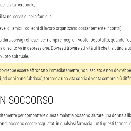
della vita personale;
ilità nel servizio, nella famiglia;
eve, gli amici, i colleghi di lavoro organizzano costantemente incontri).
 darà consigli efficaci, per riempire meglio il vuoto. Dopotutto, quando l'u
a di solito va in depressione. Dovresti trovare attività utili che ti aiutino a us
 vuoto spirituale.
 dovrebbe essere affrontato immediatamente, non lasciato e non dovrebbe
i, ad ogni anno "ubriaco", tornare a una vita sobria diventa sempre più diffic
IN SOCCORSO
ositamente per combattere questa malattia possono aiutare una donna a lib
fondi possono essere acquistati in qualsiasi farmacia. Tutti questi farmaci son