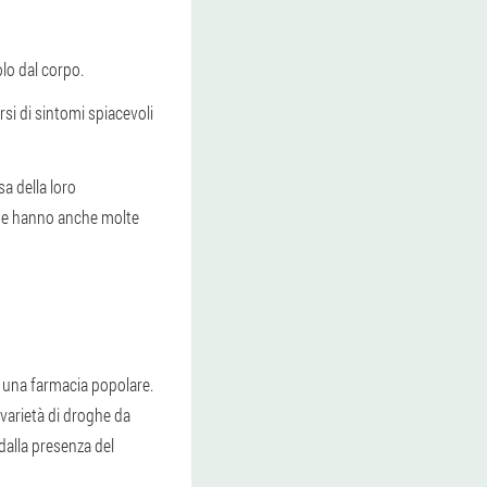
olo dal corpo.
si di sintomi spiacevoli
a della loro
e e hanno anche molte
i una farmacia popolare.
 varietà di droghe da
 dalla presenza del