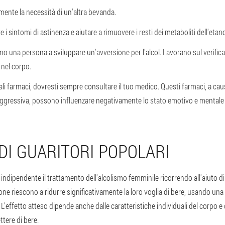
mente la necessità di un'altra bevanda.
e i sintomi di astinenza e aiutare a rimuovere i resti dei metaboliti dell'etan
 una persona a sviluppare un'avversione per l'alcol. Lavorano sul verificar
 nel corpo.
li farmaci, dovresti sempre consultare il tuo medico. Questi farmaci, a caus
ggressiva, possono influenzare negativamente lo stato emotivo e mental
DI GUARITORI POPOLARI
indipendente il trattamento dell'alcolismo femminile ricorrendo all'aiuto d
ne riescono a ridurre significativamente la loro voglia di bere, usando una
 L'effetto atteso dipende anche dalle caratteristiche individuali del corpo e
ttere di bere.