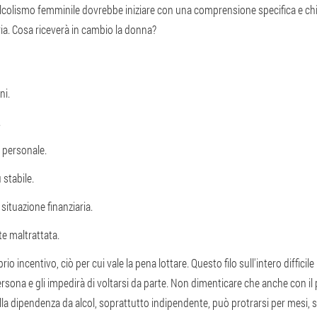
lcolismo femminile dovrebbe iniziare con una comprensione specifica e chi
ia. Cosa riceverà in cambio la donna?
ni.
.
a personale.
stabile.
situazione finanziaria.
te maltrattata.
io incentivo, ciò per cui vale la pena lottare. Questo filo sull'intero difficil
rsona e gli impedirà di voltarsi da parte. Non dimenticare che anche con il
 alla dipendenza da alcol, soprattutto indipendente, può protrarsi per mesi, 