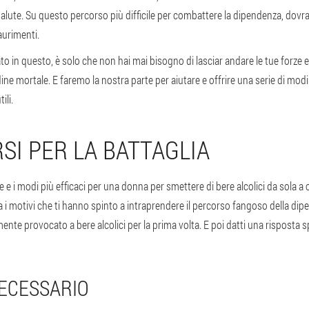
n salute. Su questo percorso più difficile per combattere la dipendenza, dovr
aurimenti.
ato in questo, è solo che non hai mai bisogno di lasciar andare le tue forze 
e mortale. E faremo la nostra parte per aiutare e offrire una serie di modi
ili.
SI PER LA BATTAGLIA
te e i modi più efficaci per una donna per smettere di bere alcolici da sola a
a i motivi che ti hanno spinto a intraprendere il percorso fangoso della dip
ente provocato a bere alcolici per la prima volta. E poi datti una risposta s
ECESSARIO