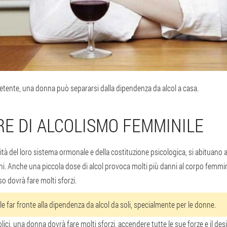
ente, una donna può separarsi dalla dipendenza da alcol a casa.
E DI ALCOLISMO FEMMINILE
rità del loro sistema ormonale e della costituzione psicologica, si abituano 
. Anche una piccola dose di alcol provoca molti più danni al corpo femminil
so dovrà fare molti sforzi.
e far fronte alla dipendenza da alcol da soli, specialmente per le donne.
lici, una donna dovrà fare molti sforzi, accendere tutte le sue forze e il desid