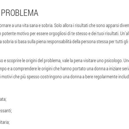
L PROBLEMA
ornare a una vita sana e sobria. Solo allora i risultati che sono apparsi di
 potente motivo per essere orgogliosi di te stesso e dei tuoi risultati. Un'a
a sobria si basa sulla piena responsabilità della persona stessa per tutti gli 
o e scoprire le origini del problema, vale la pena visitare uno psicologo. Un
tempo e a comprendere le origini che hanno portato una donna a iniziare se
, i motivi che più spesso costringono una donna a bere regolarmente inclu
ata;
essanti;
taria;