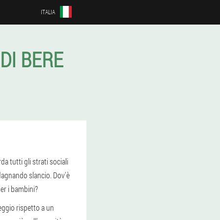
ITALIA
DI BERE
tutti gli strati sociali
adagnando slancio. Dov'è
per i bambini?
eggio rispetto a un