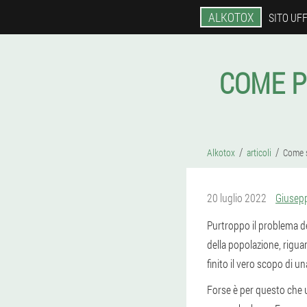
ALKOTOX
SITO UFF
COME P
Alkotox
articoli
Come s
20 luglio 2022
Giusep
Purtroppo il problema de
della popolazione, rigua
finito il vero scopo di 
Forse è per questo che u