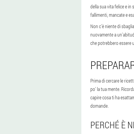
della sua vita felice e i
fallimenti, mancate e es
Non c'è niente di sbagli
nuovamente a un'abitudin
che potrebbero essere ut
PREPARAR
Prima di cercare le ricet
po' la tua mente. Ricord
capire cosa ti ha esattam
domande.
PERCHÉ È N