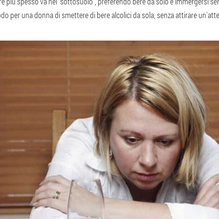
 più spesso va nel "sottosuolo", preferendo bere da solo e immergersi sem
do per una donna di smettere di bere alcolici da sola, senza attirare un'att