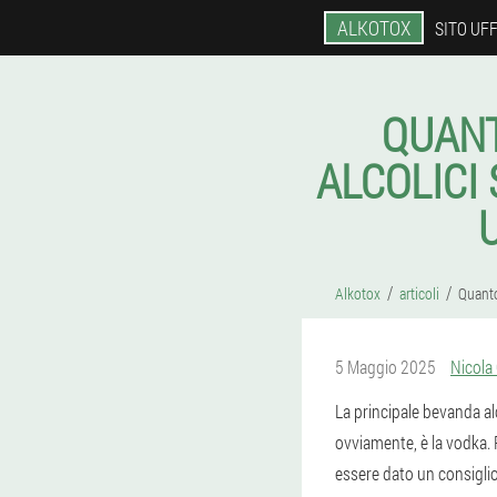
ALKOTOX
SITO UFF
QUANT
ALCOLICI
Alkotox
articoli
Quanto
5 Maggio 2025
Nicola
La principale bevanda al
ovviamente, è la vodka.
essere dato un consiglio