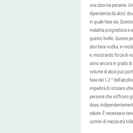
una sbornia pesante.
Un
dipendenza da alcol, d
in quale fase sia. Questo
malattia progredisca e 
questo livello. Queste 
devi bere vodka, in mod
e, mostrando forza di vo
sono ancora in grado di 
volume di alcol può por
fase del 1-2 ° dell'alco
impedirà di rotolare ulte
persone che soffrono gi
dose, indipendentemente 
salute. È necessario ten
uomini di mezza età toll