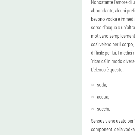
Nonostante l'amore di 
abbondante, alcuni pre
bevono vodka e immedia
sorso d'acqua o un'altr
motivano semplicemente
così veleno per il corpo,
difficile per lui. I medi
"ricarica" in modo diver
L'elenco è questo:
soda;
acqua;
succhi.
Sensus viene usato per "d
componenti della vodka i