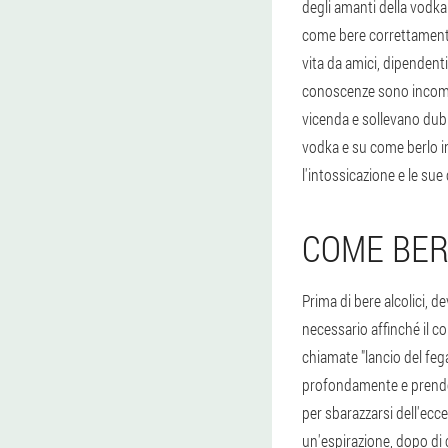
degli amanti della vodk
come bere correttamente
vita da amici, dipendenti
conoscenze sono incompl
vicenda e sollevano dubbi
vodka e su come berlo i
l'intossicazione e le s
COME BER
Prima di bere alcolici, d
necessario affinché il c
chiamate "lancio del fega
profondamente e prender
per sbarazzarsi dell'ecce
un'espirazione, dopo di