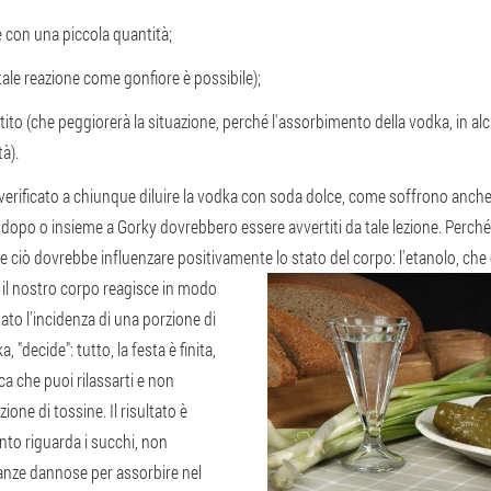
e con una piccola quantità;
(tale reazione come gonfiore è possibile);
ito (che peggiorerà la situazione, perché l'assorbimento della vodka, in al
tà).
 verificato a chiunque diluire la vodka con soda dolce, come soffrono anche 
 dopo o insieme a Gorky dovrebbero essere avvertiti da tale lezione. Perché
iò dovrebbe influenzare positivamente lo stato del corpo: l'etanolo, che 
i, il nostro corpo reagisce in modo
ato l'incidenza di una porzione di
 "decide": tutto, la festa è finita,
ica che puoi rilassarti e non
ione di tossine. Il risultato è
anto riguarda i succhi, non
anze dannose per assorbire nel