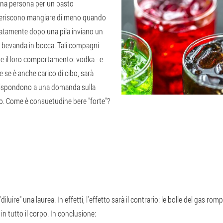
una persona per un pasto
feriscono mangiare di meno quando
tamente dopo una pila inviano un
a bevanda in bocca. Tali compagni
 il loro comportamento: vodka - e
 e se è anche carico di cibo, sarà
ci rispondono a una domanda sulla
so. Come è consuetudine bere "forte"?
iluire" una laurea. In effetti, l'effetto sarà il contrario: le bolle del gas r
n tutto il corpo. In conclusione: