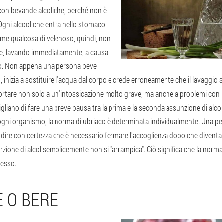
con bevande alcoliche, perché non è
. Ogni alcool che entra nello stomaco
ome qualcosa di velenoso, quindi, non
sce, lavando immediatamente, a causa
co. Non appena una persona beve
o, inizia a sostituire l'acqua dal corpo e crede erroneamente che il lavaggio 
rtare non solo a un'intossicazione molto grave, ma anche a problemi con il
gliano di fare una breve pausa tra la prima e la seconda assunzione di alcol
r ogni organismo, la norma di ubriaco è determinata individualmente. Una pe
 dire con certezza che è necessario fermare l'accoglienza dopo che diventa 
rzione di alcol semplicemente non si "arrampica". Ciò significa che la norm
tesso.
 O BERE