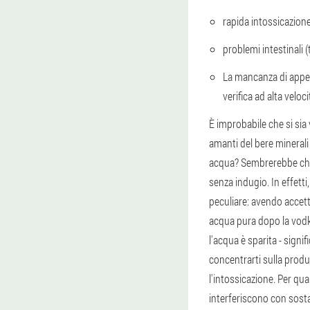
rapida intossicazion
problemi intestinali 
La mancanza di appet
verifica ad alta veloci
È improbabile che si sia
amanti del bere minerali
acqua? Sembrerebbe che c
senza indugio.
In effett
peculiare: avendo accett
acqua pura dopo la vodka,
l'acqua è sparita - signif
concentrarti sulla produz
l'intossicazione. Per qu
interferiscono con sost