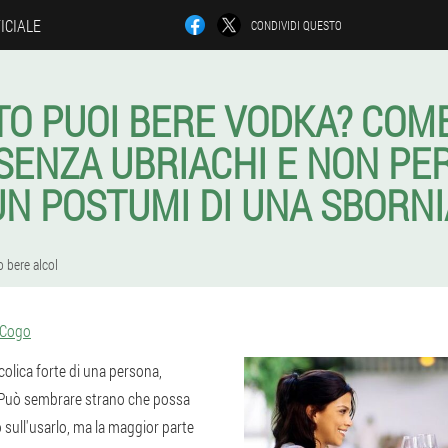
ICIALE
CONDIVIDI QUESTO
O PUOI BERE VODKA? COM
 SENZA UBRIACHI E NON P
UN POSTUMI DI UNA SBORNI
 bere alcol
 Cogo
colica forte di una persona,
 Può sembrare strano che possa
 sull'usarlo, ma la maggior parte