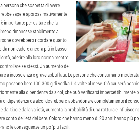
a persona che sospetta di avere
ovrebbe sapere approssimativamente
 è importante per evitare che la
almeno rimanesse stabilmente a
persone dovrebbero ricordare quanto
o da non cadere ancora più in basso
lontà, aderire alla loro norma mentre
controllare se stessi. Un aumento del
tare a incoscienza e grave abbuffata. Le persone che consumano moderatame
lismo possono bere 100-300 g di vodka 1-4 volte al mese. Ciò causerà pochis
riormente alla dipendenza da alcol, che può verificarsi impercettibilmente pe
à di dipendenza da alcol dovrebbero abbandonare completamente il consum
dal tipo e dalla varietà, aumenta la probabilità di una rottura e influisce 
ere conto dell'età del bere. Coloro che hanno meno di 20 anni hanno più poss
erano le conseguenze un po 'più facili.