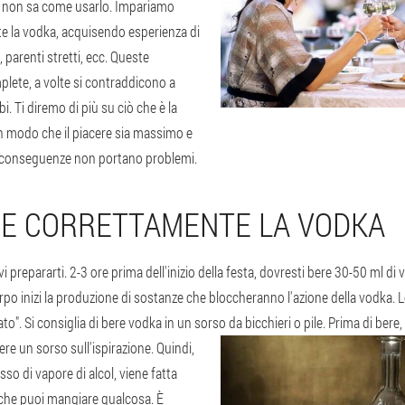
a non sa come usarlo. Impariamo
 la vodka, acquisendo esperienza di
, parenti stretti, ecc. Queste
ete, a volte si contraddicono a
. Ti diremo di più su ciò che è la
n modo che il piacere sia massimo e
ue conseguenze non portano problemi.
E CORRETTAMENTE LA VODKA
evi prepararti. 2-3 ore prima dell'inizio della festa, dovresti bere 30-50 ml d
orpo inizi la produzione di sostanze che bloccheranno l'azione della vodka.
to". Si consiglia di bere vodka in un sorso da bicchieri o pile. Prima di bere,
e un sorso sull'ispirazione.
Quindi,
sso di vapore di alcol, viene fatta
 che puoi mangiare qualcosa. È