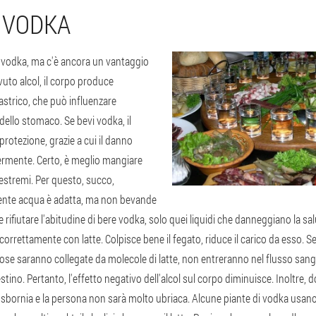
 VODKA
e vodka, ma c'è ancora un vantaggio
uto alcol, il corpo produce
astrico, che può influenzare
dello stomaco. Se bevi vodka, il
protezione, grazie a cui il danno
germente. Certo, è meglio mangiare
 estremi. Per questo, succo,
nte acqua è adatta, ma non bevande
e rifiutare l'abitudine di bere vodka, solo quei liquidi che danneggiano la s
correttamente con latte. Colpisce bene il fegato, riduce il carico da esso. Se
nnose saranno collegate da molecole di latte, non entreranno nel flusso sa
stino. Pertanto, l'effetto negativo dell'alcol sul corpo diminuisce. Inoltre, do
sbornia e la persona non sarà molto ubriaca. Alcune piante di vodka usano 