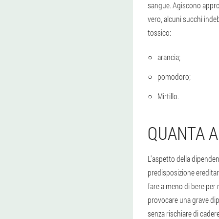
sangue. Agiscono appro
vero, alcuni succhi inde
tossico:
arancia;
pomodoro;
Mirtillo.
QUANTA A
L'aspetto della dipende
predisposizione ereditar
fare a meno di bere per
provocare una grave dip
senza rischiare di cadere