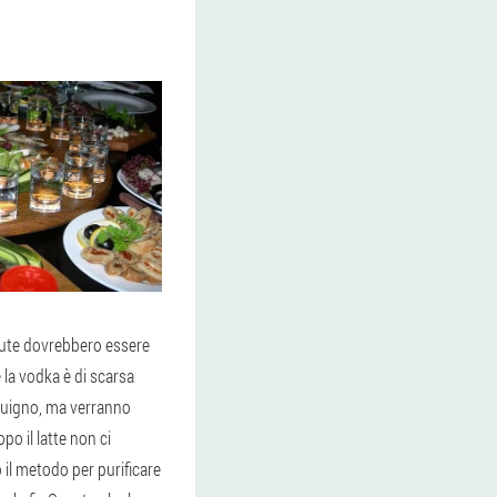
alute dovrebbero essere
 la vodka è di scarsa
nguigno, ma verranno
po il latte non ci
il metodo per purificare