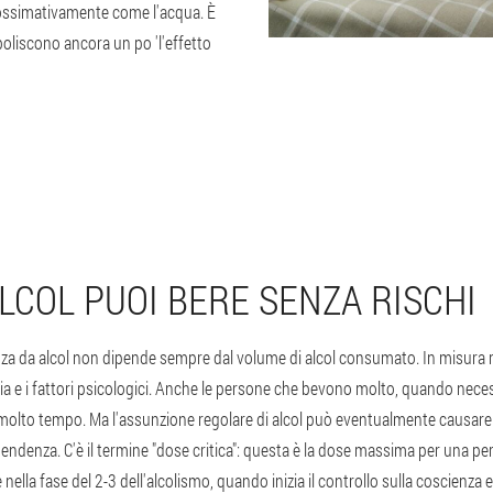
ssimativamente come l'acqua. È
boliscono ancora un po 'l'effetto
LCOL PUOI BERE SENZA RISCHI
nza da alcol non dipende sempre dal volume di alcol consumato. In misura m
ia e i fattori psicologici. Anche le persone che bevono molto, quando neces
 molto tempo. Ma l'assunzione regolare di alcol può eventualmente causar
endenza. C'è il termine "dose critica": questa è la dose massima per una p
 nella fase del 2-3 dell'alcolismo, quando inizia il controllo sulla coscienza e