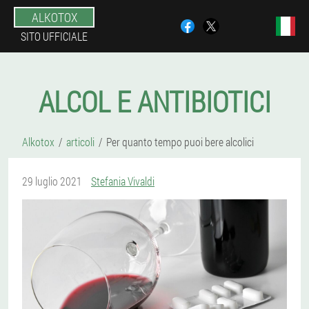
ALKOTOX
SITO UFFICIALE
ALCOL E ANTIBIOTICI
Alkotox
articoli
Per quanto tempo puoi bere alcolici
29 luglio 2021
Stefania Vivaldi