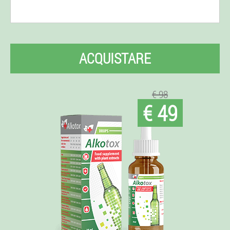
ACQUISTARE
€ 98
€ 49