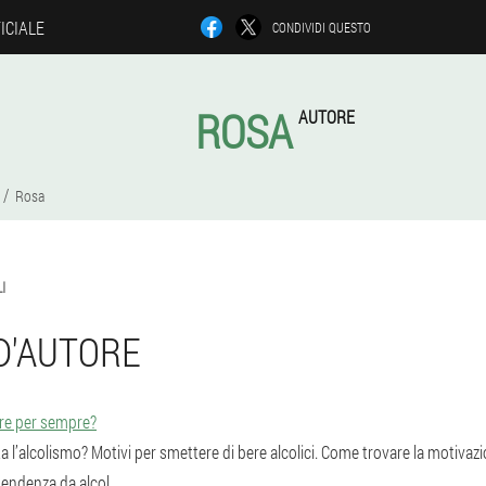
ICIALE
CONDIVIDI QUESTO
ROSA
AUTORE
Rosa
I
 D'AUTORE
re per sempre?
a l’alcolismo? Motivi per smettere di bere alcolici. Come trovare la motivazi
pendenza da alcol.