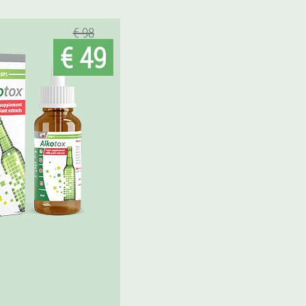
€ 98
€ 49