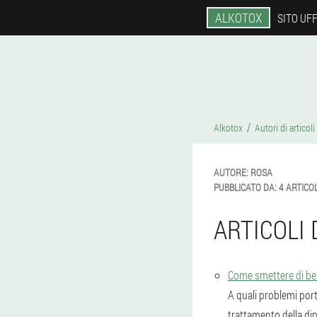
ALKOTOX
SITO UFF
Alkotox
Autori di articoli
AUTORE:
ROSA
PUBBLICATO DA:
4 ARTICOL
ARTICOLI
Come smettere di be
A quali problemi port
trattamento della di