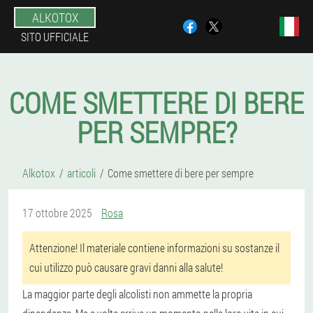
ALKOTOX
SITO UFFICIALE
COME SMETTERE DI BERE
PER SEMPRE?
Alkotox
articoli
Come smettere di bere per sempre
17 ottobre 2025
Rosa
Attenzione! Il materiale contiene informazioni su sostanze il
cui utilizzo può causare gravi danni alla salute!
La maggior parte degli alcolisti non ammette la propria