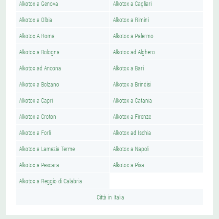
Alkotox a Genova
Alkotox a Cagliari
Alkotox a Olbia
Alkotox a Rimini
Alkotox A Roma
Alkotox a Palermo
Alkotox a Bologna
Alkotox ad Alghero
Alkotox ad Ancona
Alkotox a Bari
Alkotox a Bolzano
Alkotox a Brindisi
Alkotox a Capri
Alkotox a Catania
Alkotox a Croton
Alkotox a Firenze
Alkotox a Forli
Alkotox ad Ischia
Alkotox a Lamezia Terme
Alkotox a Napoli
Alkotox a Pescara
Alkotox a Pisa
Alkotox a Reggio di Calabria
Città in Italia